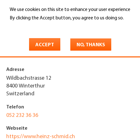
Skip
We use cookies on this site to enhance your user experience
to
Search
main
By clicking the Accept button, you agree to us doing so.
content
More info
You
Home
are
ACCEPT
NO, THANKS
Heinz Schmid AG
here
Adresse
Wildbachstrasse 12
8400
Winterthur
Switzerland
Telefon
052 232 36 36
Webseite
https://www.heinz-schmid.ch