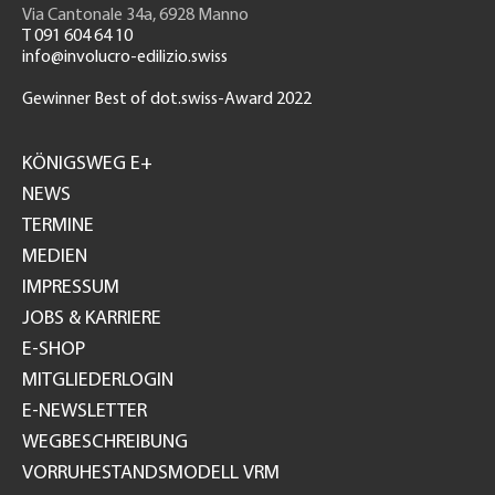
Via Cantonale 34a, 6928 Manno
T 091 604 64 10
info@involucro-edilizio.swiss
Gewinner Best of dot.swiss-Award 2022
Footer
GH
KÖNIGSWEG E+
NEWS
TERMINE
MEDIEN
IMPRESSUM
JOBS & KARRIERE
E-SHOP
MITGLIEDERLOGIN
E-NEWSLETTER
WEGBESCHREIBUNG
VORRUHESTANDSMODELL VRM