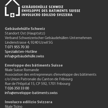
Gebäudehülle Schweiz
Standort Ost (Hauptsitz)
Verband Schweizerischer Gebäudehüllen-Unternehmen
Lindenstrasse 4, 9240 Uzwil SG
T 071 955 70 30
Spezialisten-Hotline
info@gebäudehülle.swiss
Enveloppe des bâtiments Suisse
filiale Suisse Romande
Association des entrepreneurs
d’enveloppe des bâtiments
c/o Union Patronale du Canton de Fribourg
Rue de l'H
ôpital 15
, CP 592, 1701 Fribourg
T 026 350 33 00
info@enveloppe-batiments.swiss
Involucro edilizio Svizzera
filiale Ticino