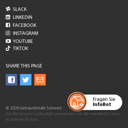

SLACK

LINKEDIN

FACEBOOK

INSTAGRAM

YOUTUBE
TIKTOK
SHARE THIS PAGE
Fragen Sie
InfoBot
© 2026 Gebäudehülle Schweiz
Für die bessere Lesbarkeit verwenden wir die männliche Form
in unseren Texten.