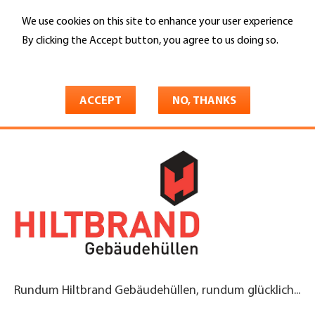
Skip
We use cookies on this site to enhance your user experience
to
Search
main
By clicking the Accept button, you agree to us doing so.
content
More info
You
Home
are
ACCEPT
NO, THANKS
Hiltbrand Gebäudehüllen AG
here
Rundum Hiltbrand Gebäudehüllen, rundum glücklich...