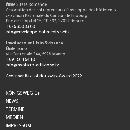
filiale Suisse Romande
Association des entrepreneurs
d’enveloppe des bâtiments
c/o Union Patronale du Canton de Fribourg
Rue de l'H
ôpital 15
, CP 592, 1701 Fribourg
T 026 350 33 00
info@enveloppe-batiments.swiss
Involucro edilizio Svizzera
filiale Ticino
Via Cantonale 34a, 6928 Manno
T 091 604 64 10
info@involucro-edilizio.swiss
Gewinner Best of dot.swiss-Award 2022
Footer
GH
KÖNIGSWEG E+
NEWS
TERMINE
MEDIEN
IMPRESSUM