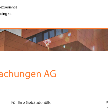
r experience
oing so.
Unternehmen finden
Jobs & Kar
Search
GH
Top
Menu
dachungen AG
Für Ihre Gebäudehülle