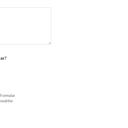
lar?
 Formular
gewählte