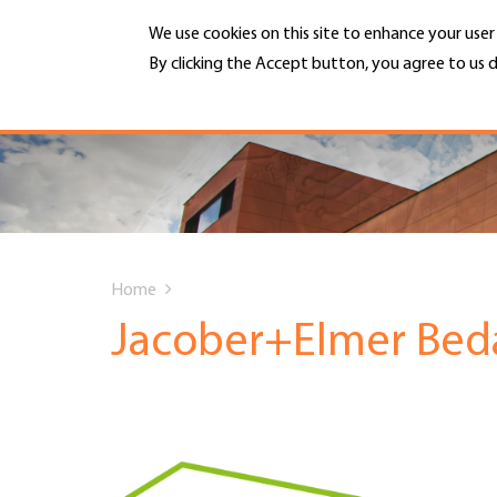
Skip
We use cookies on this site to enhance your use
to
main
By clicking the Accept button, you agree to us d
MENU
content
More info
Hauptnavigation
PORTRAIT
DIENSTLEISTUNGEN
You
INFOTHEK
Home
are
Jacober+Elmer Be
TERMINE
here
MITGLIEDSCHAFT
JOBS & KARRIERE