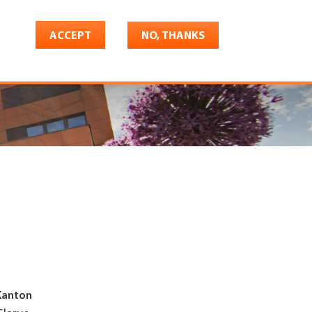
ACCEPT
NO, THANKS
riere
Shop
Konto
Kanton