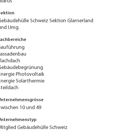
Glarus
Sektion
Gebäudehülle Schweiz Sektion Glarnerland
und Umg.
Fachbereiche
Bauführung
Fassadenbau
Flachdach
Gebäudebegrünung
Energie Photovoltaik
Energie Solarthermie
Steildach
Unternehmensgrösse
zwischen 10 und 49
Unternehmenstyp
Mitglied Gebäudehülle Schweiz