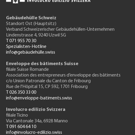
Gebäudehülle Schweiz
Standort Ost (Hauptsitz)
Verband Schweizerischer Gebäudehüllen-Unternehmen
Lindenstrasse 4, 9240 Uzwil SG
T 071 955 70 30
Spezialisten-Hotline
info@gebäudehülle.swiss
Enveloppe des bâtiments Suisse
filiale Suisse Romande
Association des entrepreneurs
d’enveloppe des bâtiments
c/o Union Patronale du Canton de Fribourg
Rue de l'H
ôpital 15
, CP 592, 1701 Fribourg
T 026 350 33 00
info@enveloppe-batiments.swiss
Involucro edilizio Svizzera
filiale Ticino
Via Cantonale 34a, 6928 Manno
T 091 604 64 10
info@involucro-edilizio.swiss