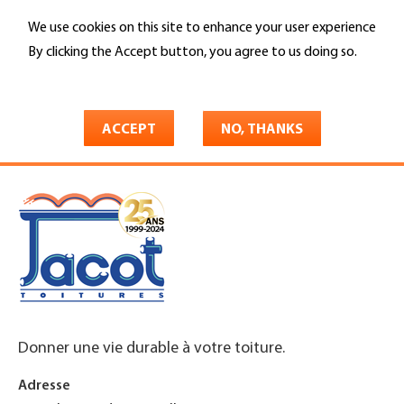
Skip
We use cookies on this site to enhance your user experience
to
Search
main
By clicking the Accept button, you agree to us doing so.
content
More info
You
Home
are
ACCEPT
NO, THANKS
Jacot Toitures Sàrl
here
Donner une vie durable à votre toiture.
Adresse