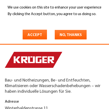
Skip
We use cookies on this site to enhance your user experience
to
Search
main
By clicking the Accept button, you agree to us doing so.
content
More info
You
Home
are
ACCEPT
NO, THANKS
Krüger + Co. AG
here
Bau- und Notheizungen, Be- und Entfeuchten,
Klimatisieren oder Wasserschadenbehebungen – wir
haben individuelle Lösungen für Sie.
Adresse
Winterhaldenstrasse 11