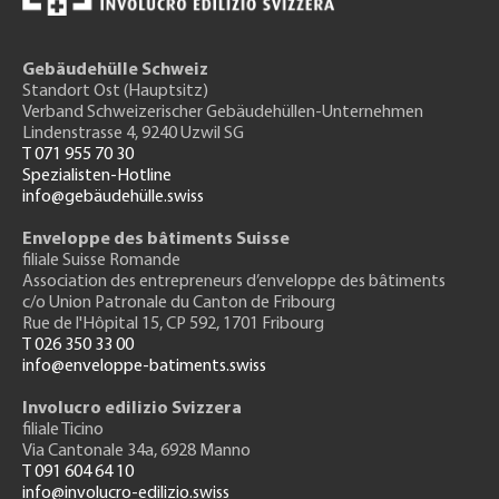
Gebäudehülle Schweiz
Standort Ost (Hauptsitz)
Verband Schweizerischer Gebäudehüllen-Unternehmen
Lindenstrasse 4, 9240 Uzwil SG
T 071 955 70 30
Spezialisten-Hotline
info@gebäudehülle.swiss
Enveloppe des bâtiments Suisse
filiale Suisse Romande
Association des entrepreneurs
d’enveloppe des bâtiments
c/o Union Patronale du Canton de Fribourg
Rue de l'H
ôpital 15
, CP 592, 1701 Fribourg
T 026 350 33 00
info@enveloppe-batiments.swiss
Involucro edilizio Svizzera
filiale Ticino
Via Cantonale 34a, 6928 Manno
T 091 604 64 10
info@involucro-edilizio.swiss