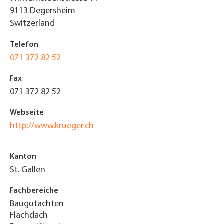
9113
Degersheim
Switzerland
Telefon
071 372 82 52
Fax
071 372 82 52
Webseite
http://www.krueger.ch
Kanton
St. Gallen
Fachbereiche
Baugutachten
Flachdach