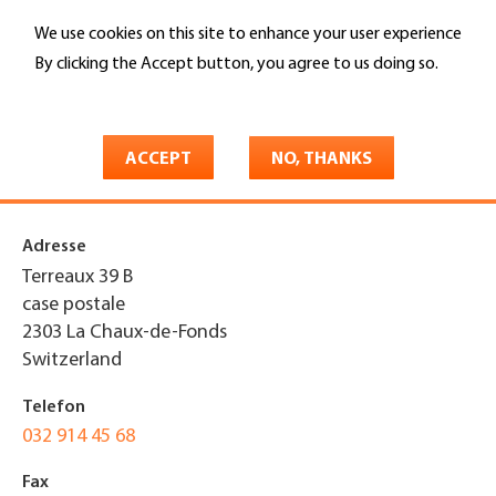
Skip
We use cookies on this site to enhance your user experience
to
Search
main
By clicking the Accept button, you agree to us doing so.
content
More info
You
Home
are
ACCEPT
NO, THANKS
Minerba SA
here
Adresse
Terreaux 39 B
case postale
2303
La Chaux-de-Fonds
Switzerland
Telefon
032 914 45 68
Fax