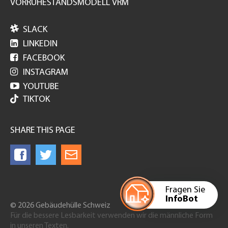
VORRUHESTANDSMODELL VRM

SLACK

LINKEDIN

FACEBOOK

INSTAGRAM

YOUTUBE
TIKTOK
SHARE THIS PAGE
Fragen Sie
InfoBot
© 2026 Gebäudehülle Schweiz
Für die bessere Lesbarkeit verwenden wir die männliche Form
in unseren Texten.