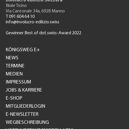
Involucro edilizio Svizzera
filiale Ticino
Via Cantonale 34a, 6928 Manno
T 091 604 64 10
info@involucro-edilizio.swiss
Gewinner Best of dot.swiss-Award 2022
Footer
GH
KÖNIGSWEG E+
NEWS
TERMINE
MEDIEN
IMPRESSUM
JOBS & KARRIERE
E-SHOP
MITGLIEDERLOGIN
E-NEWSLETTER
WEGBESCHREIBUNG