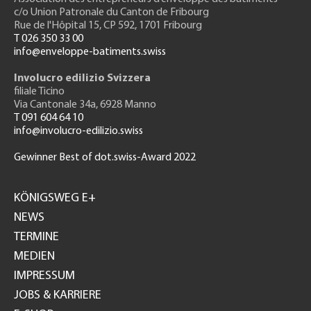
c/o Union Patronale du Canton de Fribourg
Rue de l'H
ôpital 15
, CP 592, 1701 Fribourg
T 026 350 33 00
info@enveloppe-batiments.swiss
Involucro edilizio Svizzera
filiale Ticino
Via Cantonale 34a, 6928 Manno
T 091 604 64 10
info@involucro-edilizio.swiss
Gewinner Best of dot.swiss-Award 2022
Footer
GH
KÖNIGSWEG E+
NEWS
TERMINE
MEDIEN
IMPRESSUM
JOBS & KARRIERE