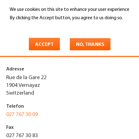
Skip
We use cookies on this site to enhance your user experience
to
Search
main
By clicking the Accept button, you agree to us doing so.
content
More info
You
Home
are
ACCEPT
NO, THANKS
MOTTET SA
here
Adresse
Rue de la Gare 22
1904
Vernayaz
Switzerland
Telefon
027 767 30 09
Fax
027 767 30 83