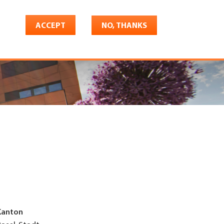
ACCEPT
NO, THANKS
riere
Shop
Konto
Kanton