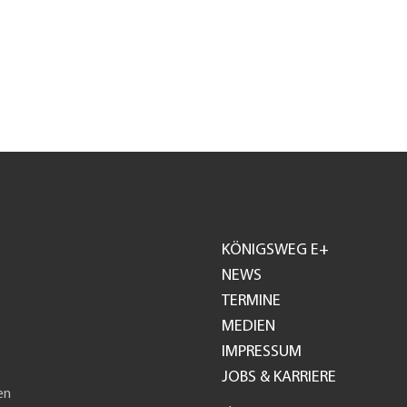
KÖNIGSWEG E+
Footer
NEWS
TERMINE
GH
MEDIEN
IMPRESSUM
JOBS & KARRIERE
en