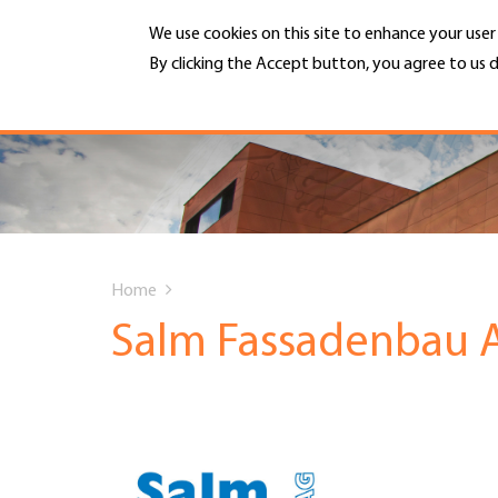
Skip
We use cookies on this site to enhance your use
to
main
By clicking the Accept button, you agree to us d
MENU
content
More info
Hauptnavigation
PORTRAIT
DIENSTLEISTUNGEN
You
INFOTHEK
Home
are
Salm Fassadenbau A
TERMINE
here
MITGLIEDSCHAFT
JOBS & KARRIERE