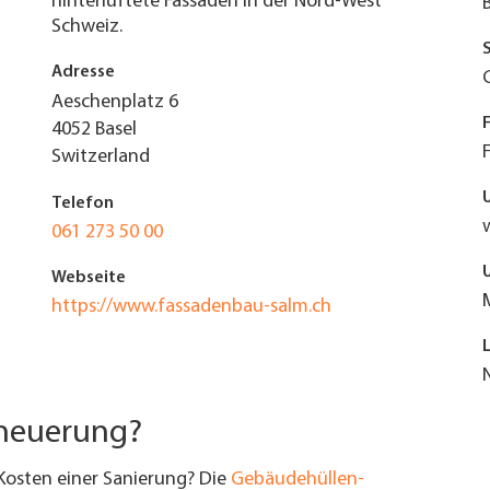
hinterlüftete Fassaden in der Nord-West
Schweiz.
Adresse
Aeschenplatz 6
4052
Basel
Switzerland
Telefon
061 273 50 00
Webseite
https://www.fassadenbau-salm.ch
rneuerung?
Kosten einer Sanierung? Die
Gebäudehüllen-