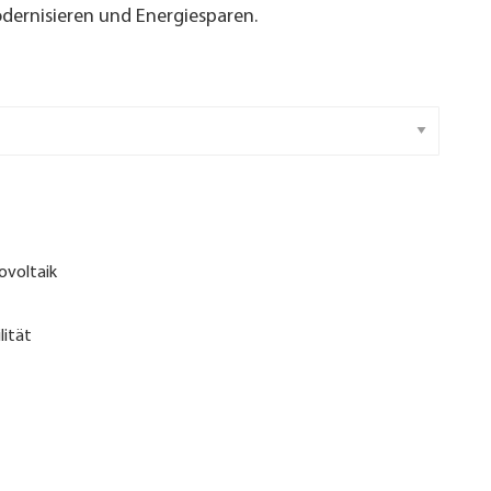
ernisieren und Energiesparen.
ovoltaik
lität