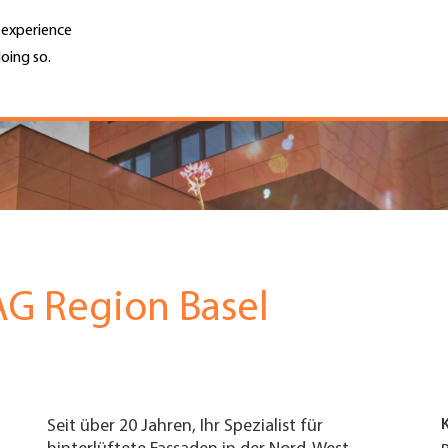
r experience
oing so.
Unternehmen finden
Jobs & Kar
Search
GH
Top
Menu
G Region Basel
Seit über 20 Jahren, Ihr Spezialist für