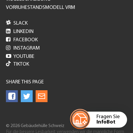
VORRUHESTANDSMODELL VRM

SLACK

LINKEDIN

FACEBOOK

INSTAGRAM

YOUTUBE
TIKTOK
SHARE THIS PAGE
Fragen Sie
InfoBot
© 2026 Gebäudehülle Schweiz
Für die bessere Lesbarkeit verwenden wir die männliche Form