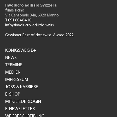
Involucro edilizio Svizzera
filiale Ticino
Via Cantonale 34a, 6928 Manno
T 091 604 64 10
info@involucro-edilizio.swiss
Gewinner Best of dot.swiss-Award 2022
Footer
GH
KÖNIGSWEG E+
NEWS
TERMINE
MEDIEN
IMPRESSUM
JOBS & KARRIERE
E-SHOP
MITGLIEDERLOGIN
E-NEWSLETTER
WEGBESCHREIBUNG