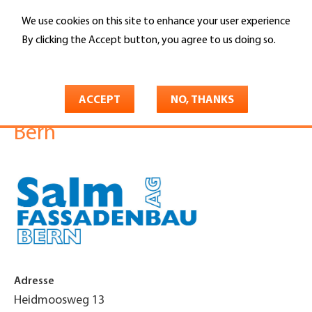
Skip
We use cookies on this site to enhance your user experience
to
Search
main
By clicking the Accept button, you agree to us doing so.
content
More info
You
Home
are
ACCEPT
NO, THANKS
Salm Fassadenbau AG Region
here
Bern
Adresse
Heidmoosweg 13