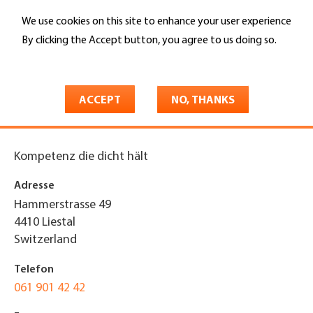
Skip
We use cookies on this site to enhance your user experience
to
Search
main
By clicking the Accept button, you agree to us doing so.
content
More info
You
Home
are
ACCEPT
NO, THANKS
Sanoxx AG
here
Kompetenz die dicht hält
Adresse
Hammerstrasse 49
4410
Liestal
Switzerland
Telefon
061 901 42 42