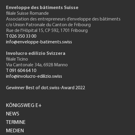
Enveloppe des bâtiments Suisse
filiale Suisse Romande
Association des entrepreneurs
d’enveloppe des bâtiments
c/o Union Patronale du Canton de Fribourg
Rue de l'H
ôpital 15
, CP 592, 1701 Fribourg
T 026 350 33 00
info@enveloppe-batiments.swiss
Involucro edilizio Svizzera
filiale Ticino
Via Cantonale 34a, 6928 Manno
T 091 604 64 10
info@involucro-edilizio.swiss
Gewinner Best of dot.swiss-Award 2022
Footer
GH
KÖNIGSWEG E+
NEWS
TERMINE
MEDIEN