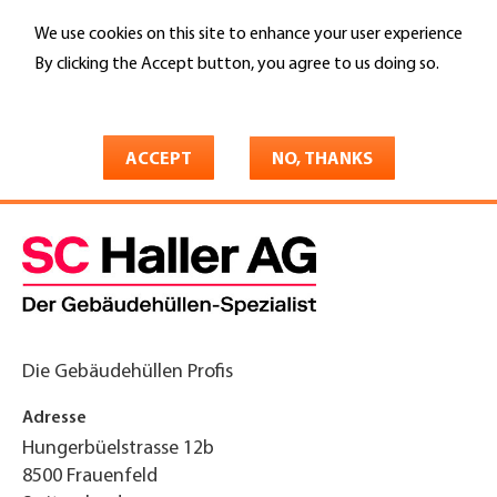
Skip
We use cookies on this site to enhance your user experience
to
Search
main
By clicking the Accept button, you agree to us doing so.
content
More info
You
Home
are
ACCEPT
NO, THANKS
SC Haller AG
here
Die Gebäudehüllen Profis
Adresse
Hungerbüelstrasse 12b
8500
Frauenfeld