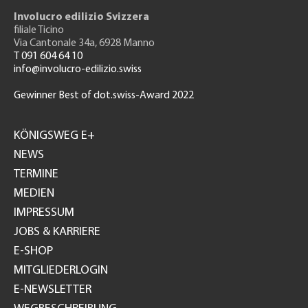
Involucro edilizio Svizzera
filiale Ticino
Via Cantonale 34a, 6928 Manno
T 091 604 64 10
info@involucro-edilizio.swiss
Gewinner Best of dot.swiss-Award 2022
Footer
GH
KÖNIGSWEG E+
NEWS
TERMINE
MEDIEN
IMPRESSUM
JOBS & KARRIERE
E-SHOP
MITGLIEDERLOGIN
E-NEWSLETTER