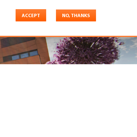
ACCEPT
NO, THANKS
riere
Shop
Konto