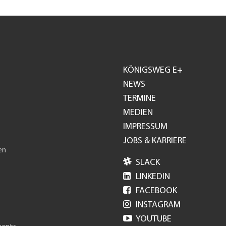
KÖNIGSWEG E+
Footer
NEWS
TERMINE
GH
MEDIEN
IMPRESSUM
JOBS & KARRIERE
en

SLACK

LINKEDIN

FACEBOOK

INSTAGRAM

YOUTUBE