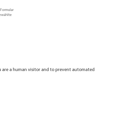
 Formular
gewählte
ou are a human visitor and to prevent automated