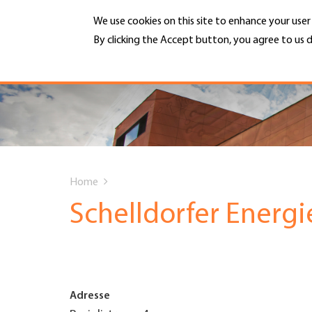
Skip
We use cookies on this site to enhance your use
to
main
By clicking the Accept button, you agree to us d
MENU
content
More info
Hauptnavigation
PORTRAIT
DIENSTLEISTUNGEN
You
INFOTHEK
Home
are
Schelldorfer Energ
TERMINE
here
MITGLIEDSCHAFT
Adresse
JOBS & KARRIERE