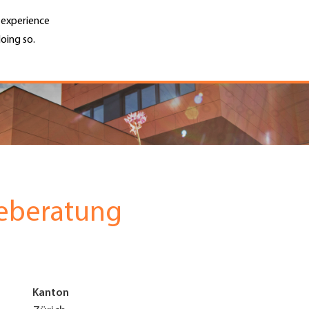
r experience
oing so.
Unternehmen finden
Jobs & Kar
Search
GH
Top
Menu
ieberatung
Kanton