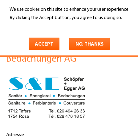
Skip
We use cookies on this site to enhance your user experience
to
Search
main
By clicking the Accept button, you agree to us doing so.
content
More info
You
Home
are
ACCEPT
NO, THANKS
Schöpfer & Egger
here
Bedachungen AG
Adresse