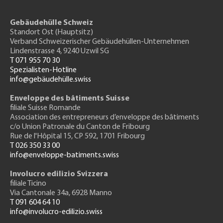
Gebäudehülle Schweiz
Standort Ost (Hauptsitz)
Verband Schweizerischer Gebäudehüllen-Unternehmen
Lindenstrasse 4, 9240 Uzwil SG
T 071 955 70 30
Spezialisten-Hotline
info@gebäudehülle.swiss
Enveloppe des bâtiments Suisse
filiale Suisse Romande
Association des entrepreneurs
d’enveloppe des bâtiments
c/o Union Patronale du Canton de Fribourg
Rue de l'H
ôpital 15
, CP 592, 1701 Fribourg
T 026 350 33 00
info@enveloppe-batiments.swiss
Involucro edilizio Svizzera
filiale Ticino
Via Cantonale 34a, 6928 Manno
T 091 604 64 10
info@involucro-edilizio.swiss