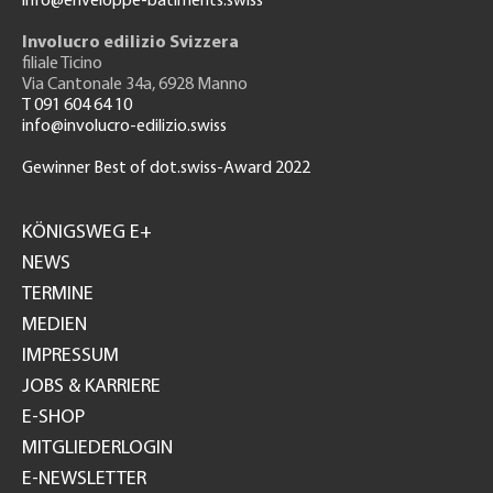
info@enveloppe-batiments.swiss
Involucro edilizio Svizzera
filiale Ticino
Via Cantonale 34a, 6928 Manno
T 091 604 64 10
info@involucro-edilizio.swiss
Gewinner Best of dot.swiss-Award 2022
Footer
GH
KÖNIGSWEG E+
NEWS
TERMINE
MEDIEN
IMPRESSUM
JOBS & KARRIERE
E-SHOP
MITGLIEDERLOGIN
E-NEWSLETTER