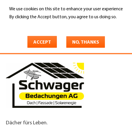
Skip
We use cookies on this site to enhance your user experience
to
Search
main
By clicking the Accept button, you agree to us doing so.
content
More info
You
Home
are
ACCEPT
NO, THANKS
Schwager Bedachungen AG
here
Dächer fürs Leben.