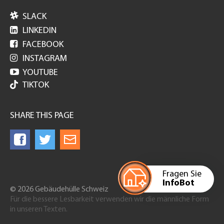

SLACK

LINKEDIN

FACEBOOK

INSTAGRAM

YOUTUBE
TIKTOK
SHARE THIS PAGE
Fragen Sie
InfoBot
© 2026 Gebäudehülle Schweiz
Für die bessere Lesbarkeit verwenden wir die männliche Form
in unseren Texten.