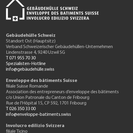
Gebäudehülle Schweiz
Standort Ost (Hauptsitz)
Verband Schweizerischer Gebäudehüllen-Unternehmen
Lindenstrasse 4, 9240 Uzwil SG
T 071 955 70 30
Spezialisten-Hotline
info@gebäudehülle.swiss
Enveloppe des bâtiments Suisse
filiale Suisse Romande
Association des entrepreneurs
d’enveloppe des bâtiments
c/o Union Patronale du Canton de Fribourg
Rue de l'H
ôpital 15
, CP 592, 1701 Fribourg
T 026 350 33 00
info@enveloppe-batiments.swiss
Involucro edilizio Svizzera
filiale Ticino