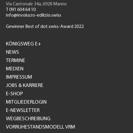
Via Cantonale 34a, 6928 Manno
T 091 604 64 10
info@involucro-edilizio.swiss
Gewinner Best of dot.swiss-Award 2022
Footer
GH
KÖNIGSWEG E+
NEWS
TERMINE
MEDIEN
IMPRESSUM
JOBS & KARRIERE
E-SHOP
MITGLIEDERLOGIN
E-NEWSLETTER
WEGBESCHREIBUNG
VORRUHESTANDSMODELL VRM