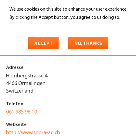
Skip
We use cookies on this site to enhance your user experience
to
Search
main
By clicking the Accept button, you agree to us doing so.
content
More info
You
Home
are
ACCEPT
NO, THANKS
Sopra Solarpraxis AG
here
Adresse
Hombergstrasse 4
4466
Ormalingen
Switzerland
Telefon
061 985 96 10
Webseite
http://www.sopra-ag.ch