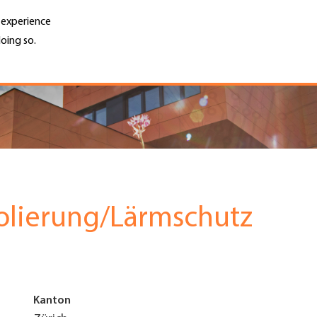
r experience
oing so.
Unternehmen finden
Jobs & Kar
Search
GH
Top
Menu
olierung/Lärmschutz
Kanton