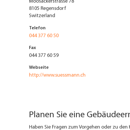
Moosäckerstrasse 78
8105
Regensdorf
UNTERNEHMEN FINDEN
Switzerland
FACHZEITSCHRIFT
Telefon
044 377 60 50
Fax
044 377 60 59
Webseite
http://www.suessmann.ch
Planen Sie eine Gebäudee
Haben Sie Fragen zum Vorgehen oder zu den 