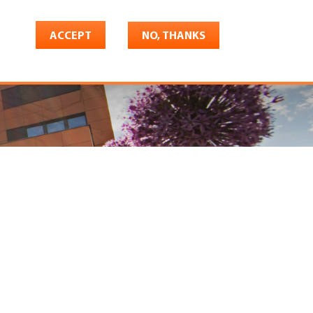
ACCEPT
NO, THANKS
riere
Shop
Konto