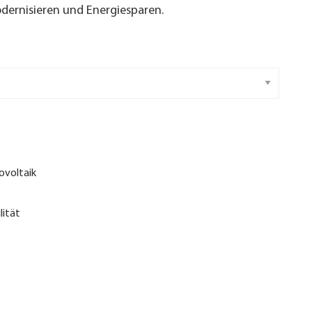
ernisieren und Energiesparen.
ovoltaik
lität