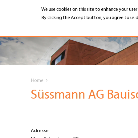
Skip
We use cookies on this site to enhance your use
to
main
By clicking the Accept button, you agree to us d
MENU
content
More info
Hauptnavigation
PORTRAIT
DIENSTLEISTUNGEN
You
INFOTHEK
Home
are
Süssmann AG Bauis
TERMINE
here
MITGLIEDSCHAFT
Adresse
JOBS & KARRIERE