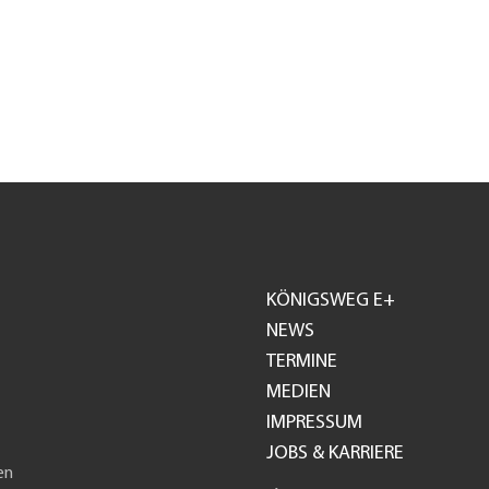
KÖNIGSWEG E+
Footer
NEWS
TERMINE
GH
MEDIEN
IMPRESSUM
JOBS & KARRIERE
en