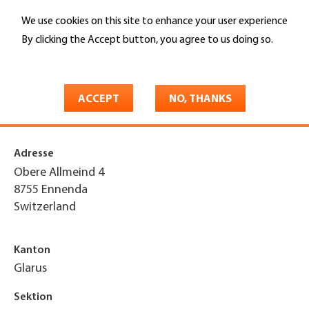
Skip
We use cookies on this site to enhance your user experience
to
Search
main
By clicking the Accept button, you agree to us doing so.
content
More info
You
Home
are
ACCEPT
NO, THANKS
Tibisch Immobilien AG
here
Adresse
Obere Allmeind 4
8755
Ennenda
Switzerland
Kanton
Glarus
Sektion