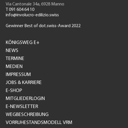
Via Cantonale 34a, 6928 Manno
T 091 604 64 10
info@involucro-edilizio.swiss
Gewinner Best of dot.swiss-Award 2022
Footer
GH
KÖNIGSWEG E+
NEWS
TERMINE
MEDIEN
IMPRESSUM
JOBS & KARRIERE
E-SHOP
MITGLIEDERLOGIN
E-NEWSLETTER
WEGBESCHREIBUNG
VORRUHESTANDSMODELL VRM