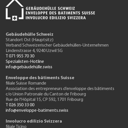
Gebäudehülle Schweiz
Standort Ost (Hauptsitz)
Verband Schweizerischer Gebäudehüllen-Unternehmen
Lindenstrasse 4, 9240 Uzwil SG
T 071 955 70 30
Spezialisten-Hotline
info@gebäudehülle.swiss
Enveloppe des bâtiments Suisse
filiale Suisse Romande
Association des entrepreneurs
d’enveloppe des bâtiments
c/o Union Patronale du Canton de Fribourg
Rue de l'H
ôpital 15
, CP 592, 1701 Fribourg
T 026 350 33 00
info@enveloppe-batiments.swiss
Involucro edilizio Svizzera
filiale Ticino