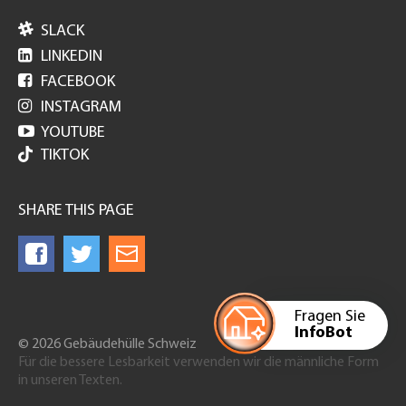

SLACK

LINKEDIN

FACEBOOK

INSTAGRAM

YOUTUBE
TIKTOK
SHARE THIS PAGE
Fragen Sie
InfoBot
© 2026 Gebäudehülle Schweiz
Für die bessere Lesbarkeit verwenden wir die männliche Form
in unseren Texten.