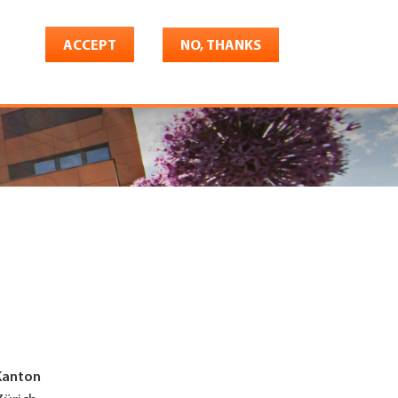
ACCEPT
NO, THANKS
riere
Shop
Konto
Kanton