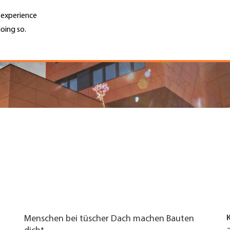
r experience
oing so.
Unternehmen finden
Jobs & Kar
Search
GH
Top
Menu
Menschen bei tüscher Dach machen Bauten