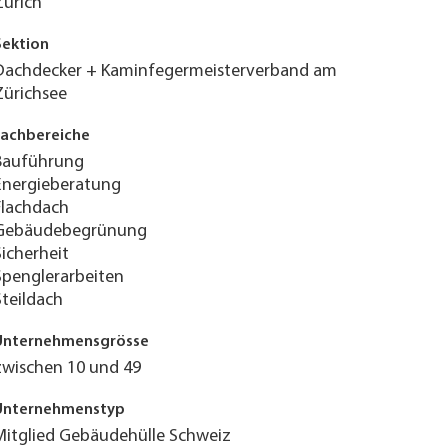
Zürich
Sektion
Dachdecker + Kaminfegermeisterverband am
Zürichsee
Fachbereiche
Bauführung
Energieberatung
Flachdach
Gebäudebegrünung
Sicherheit
Spenglerarbeiten
Steildach
Unternehmensgrösse
zwischen 10 und 49
Unternehmenstyp
Mitglied Gebäudehülle Schweiz