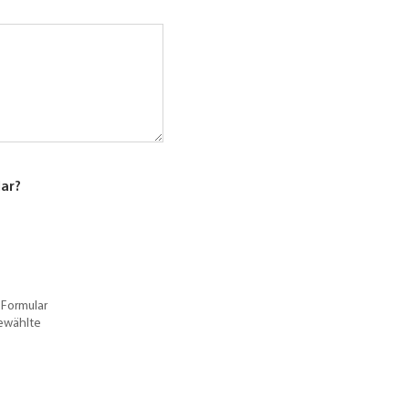
lar?
 Formular
gewählte