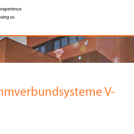
r experience
oing so.
Unternehmen finden
Jobs & Kar
Search
GH
Top
Menu
mverbundsysteme V-