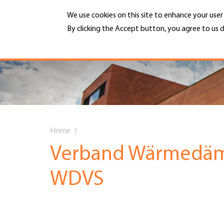
Skip
We use cookies on this site to enhance your use
to
main
By clicking the Accept button, you agree to us d
MENU
content
More info
Hauptnavigation
PORTRAIT
DIENSTLEISTUNGEN
You
INFOTHEK
Home
are
Verband Wärmedäm
TERMINE
here
WDVS
MITGLIEDSCHAFT
JOBS & KARRIERE