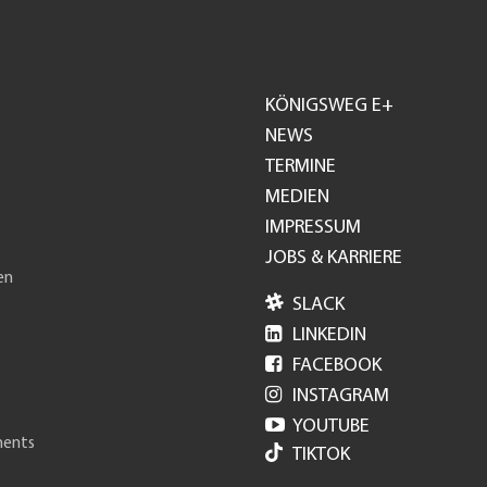
KÖNIGSWEG E+
Footer
NEWS
TERMINE
GH
MEDIEN
IMPRESSUM
JOBS & KARRIERE
en

SLACK

LINKEDIN

FACEBOOK

INSTAGRAM

YOUTUBE
ments
TIKTOK