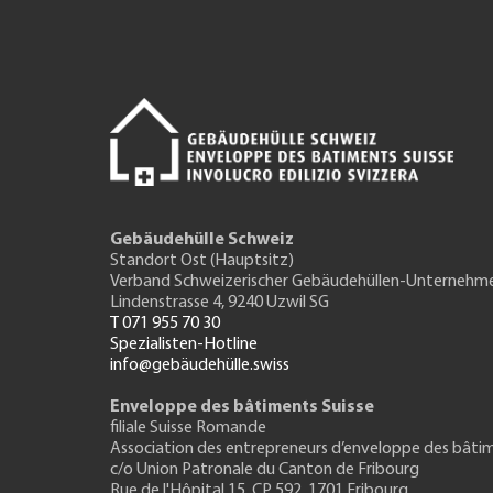
Gebäudehülle Schweiz
Standort Ost (Hauptsitz)
Verband Schweizerischer Gebäudehüllen-Unternehm
Lindenstrasse 4, 9240 Uzwil SG
T 071 955 70 30
Spezialisten-Hotline
info@gebäudehülle.swiss
Enveloppe des bâtiments Suisse
filiale Suisse Romande
Association des entrepreneurs
d’enveloppe des bâti
c/o Union Patronale du Canton de Fribourg
Rue de l'H
ôpital 15
, CP 592, 1701 Fribourg