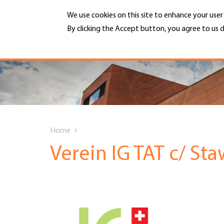
Skip
We use cookies on this site to enhance your use
to
main
By clicking the Accept button, you agree to us d
MENU
content
More info
Hauptnavigation
PORTRAIT
DIENSTLEISTUNGEN
You
INFOTHEK
Home
are
Verein IG TAT c/ St
TERMINE
here
MITGLIEDSCHAFT
JOBS & KARRIERE