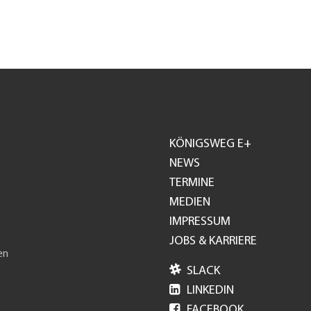
KÖNIGSWEG E+
Footer
NEWS
TERMINE
GH
MEDIEN
IMPRESSUM
JOBS & KARRIERE
en

SLACK

LINKEDIN

FACEBOOK