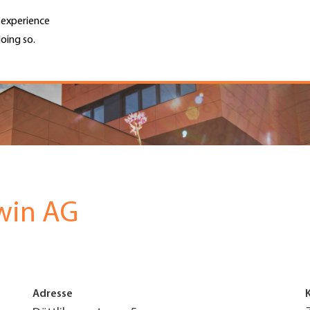
r experience
oing so.
Unternehmen finden
Jobs & Kar
Search
GH
Top
Menu
awin AG
Adresse