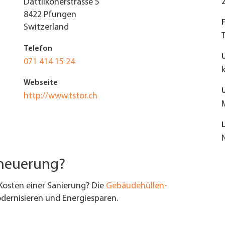
Dättlikonerstrasse 5
8422
Pfungen
Switzerland
Telefon
071 414 15 24
Webseite
http://www.tstor.ch
rneuerung?
Kosten einer Sanierung? Die
Gebäudehüllen-
ernisieren und Energiesparen.