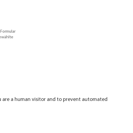
 Formular
gewählte
ou are a human visitor and to prevent automated