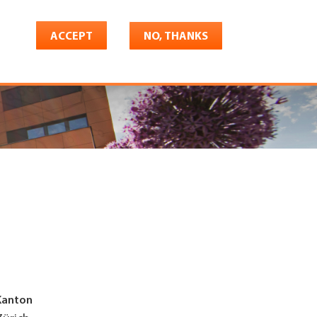
ACCEPT
NO, THANKS
riere
Shop
Konto
Kanton