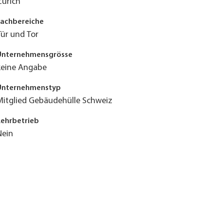
Zürich
Fachbereiche
Tür und Tor
Unternehmensgrösse
keine Angabe
Unternehmenstyp
Mitglied Gebäudehülle Schweiz
Lehrbetrieb
Nein