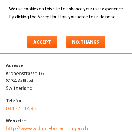
Skip
We use cookies on this site to enhance your user experience
to
Search
main
By clicking the Accept button, you agree to us doing so.
content
More info
You
Home
are
ACCEPT
NO, THANKS
Widmer Bedachungen
here
Adresse
Kronenstrasse 16
8134
Adliswil
Switzerland
Telefon
044 771 14 45
Webseite
http://www.widmer-bedachungen.ch