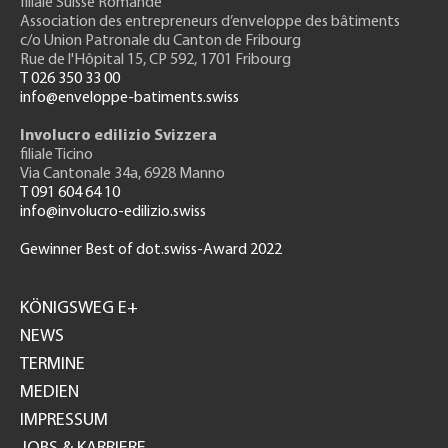
filiale Suisse Romande
Association des entrepreneurs
d’enveloppe des bâtiments
c/o Union Patronale du Canton de Fribourg
Rue de l'H
ôpital 15
, CP 592, 1701 Fribourg
T 026 350 33 00
info@enveloppe-batiments.swiss
Involucro edilizio Svizzera
filiale Ticino
Via Cantonale 34a, 6928 Manno
T 091 604 64 10
info@involucro-edilizio.swiss
Gewinner Best of dot.swiss-Award 2022
Footer
GH
KÖNIGSWEG E+
NEWS
TERMINE
MEDIEN
IMPRESSUM