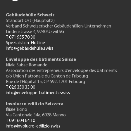
Gebäudehülle Schweiz
Standort Ost (Hauptsitz)
Verband Schweizerischer Gebäudehüllen-Unternehmen
Lindenstrasse 4, 9240 Uzwil SG
T 071 955 70 30
Spezialisten-Hotline
info@gebäudehülle.swiss
Enveloppe des bâtiments Suisse
filiale Suisse Romande
Association des entrepreneurs
d’enveloppe des bâtiments
c/o Union Patronale du Canton de Fribourg
Rue de l'H
ôpital 15
, CP 592, 1701 Fribourg
T 026 350 33 00
info@enveloppe-batiments.swiss
Involucro edilizio Svizzera
filiale Ticino
Via Cantonale 34a, 6928 Manno
T 091 604 64 10
info@involucro-edilizio.swiss