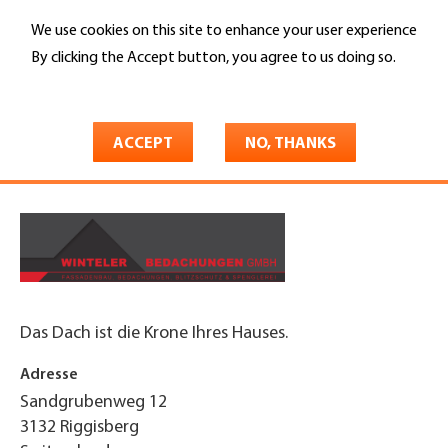
Skip
We use cookies on this site to enhance your user experience
to
Search
main
By clicking the Accept button, you agree to us doing so.
content
More info
You
Home
are
ACCEPT
NO, THANKS
Winteler Bedachungen GmbH
here
Das Dach ist die Krone Ihres Hauses.
Adresse
Sandgrubenweg 12
3132
Riggisberg