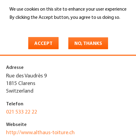
Skip
We use cookies on this site to enhance your user experience
to
Search
main
By clicking the Accept button, you agree to us doing so.
content
More info
You
Home
are
ACCEPT
NO, THANKS
Althaus Toiture SA
here
Adresse
Rue des Vaudrès 9
1815
Clarens
Switzerland
Telefon
021 533 22 22
Webseite
http://www.althaus-toiture.ch