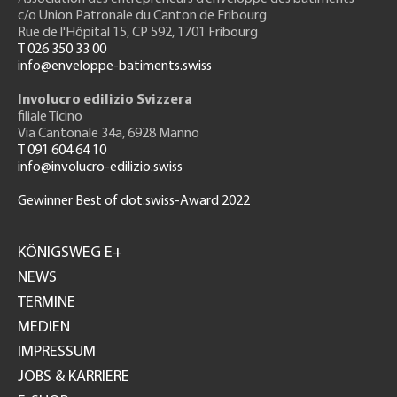
c/o Union Patronale du Canton de Fribourg
Rue de l'H
ôpital 15
, CP 592, 1701 Fribourg
T 026 350 33 00
info@enveloppe-batiments.swiss
Involucro edilizio Svizzera
filiale Ticino
Via Cantonale 34a, 6928 Manno
T 091 604 64 10
info@involucro-edilizio.swiss
Gewinner Best of dot.swiss-Award 2022
Footer
GH
KÖNIGSWEG E+
NEWS
TERMINE
MEDIEN
IMPRESSUM
JOBS & KARRIERE