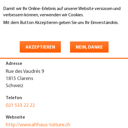
Direkt
Damit wir Ihr Online-Erlebnis auf unserer Website versüssen und
zum
Suche
verbessern können, verwenden wir Cookies.
Inhalt
Mit dem Button Akzeptieren geben Sie uns Ihr Einverständnis.
You
Weitere Informationen
Startseite
are
Althaus Toiture SA
here
AKZEPTIEREN
NEIN, DANKE
Adresse
Rue des Vaudrès 9
1815
Clarens
Schweiz
Telefon
021 533 22 22
Webseite
http://www.althaus-toiture.ch