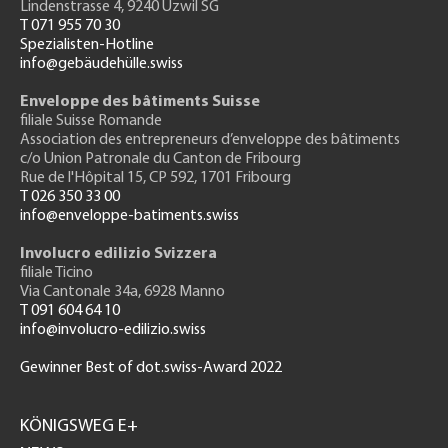
Lindenstrasse 4, 9240 Uzwil SG
T 071 955 70 30
Spezialisten-Hotline
info@gebäudehülle.swiss
Enveloppe des bâtiments Suisse
filiale Suisse Romande
Association des entrepreneurs
d’enveloppe des bâtiments
c/o Union Patronale du Canton de Fribourg
Rue de l'H
ôpital 15
, CP 592, 1701 Fribourg
T 026 350 33 00
info@enveloppe-batiments.swiss
Involucro edilizio Svizzera
filiale Ticino
Via Cantonale 34a, 6928 Manno
T 091 604 64 10
info@involucro-edilizio.swiss
Gewinner Best of dot.swiss-Award 2022
Footer
GH
KÖNIGSWEG E+