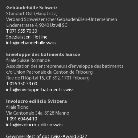
Gebäudehülle Schweiz
Standort Ost (Hauptsitz)
Verband Schweizerischer Gebäudehüllen-Unternehmen
Lindenstrasse 4, 9240 Uzwil SG
T 071 955 70 30
Spezialisten-Hotline
info@gebäudehülle.swiss
Enveloppe des bâtiments Suisse
filiale Suisse Romande
Association des entrepreneurs
d’enveloppe des bâtiments
c/o Union Patronale du Canton de Fribourg
Rue de l'H
ôpital 15
, CP 592, 1701 Fribourg
T 026 350 33 00
info@enveloppe-batiments.swiss
Involucro edilizio Svizzera
filiale Ticino
Via Cantonale 34a, 6928 Manno
T 091 604 64 10
info@involucro-edilizio.swiss
Gewinner Best of dot.swiss-Award 2022