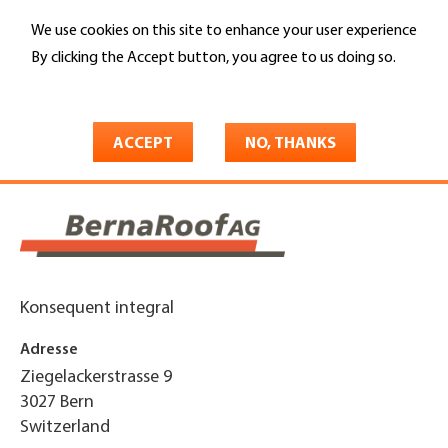
Skip
We use cookies on this site to enhance your user experience
to
Search
main
By clicking the Accept button, you agree to us doing so.
content
More info
You
Home
are
ACCEPT
NO, THANKS
BernaRoof AG
here
Konsequent integral
Adresse
Ziegelackerstrasse 9
3027
Bern
Switzerland