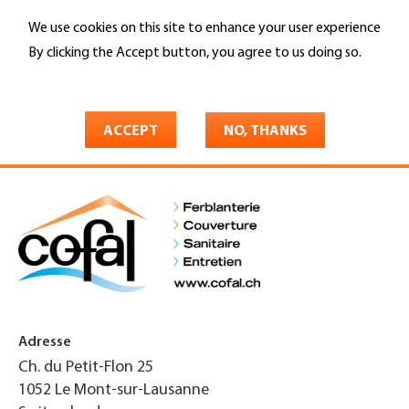
Skip
We use cookies on this site to enhance your user experience
to
Search
main
By clicking the Accept button, you agree to us doing so.
content
More info
You
Home
are
ACCEPT
NO, THANKS
Cofal Société Cooperative
here
Adresse
Ch. du Petit-Flon 25
1052
Le Mont-sur-Lausanne