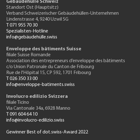
Gebäudehülle Schweiz
Standort Ost (Hauptsitz)
Verband Schweizerischer Gebäudehüllen-Unternehmen
Lindenstrasse 4, 9240 Uzwil SG
T 071 955 70 30
Spezialisten-Hotline
info@gebäudehülle.swiss
Enveloppe des bâtiments Suisse
filiale Suisse Romande
Association des entrepreneurs
d’enveloppe des bâtiments
c/o Union Patronale du Canton de Fribourg
Rue de l'H
ôpital 15
, CP 592, 1701 Fribourg
T 026 350 33 00
info@enveloppe-batiments.swiss
Involucro edilizio Svizzera
filiale Ticino
Via Cantonale 34a, 6928 Manno
T 091 604 64 10
info@involucro-edilizio.swiss
Gewinner Best of dot.swiss-Award 2022
Footer