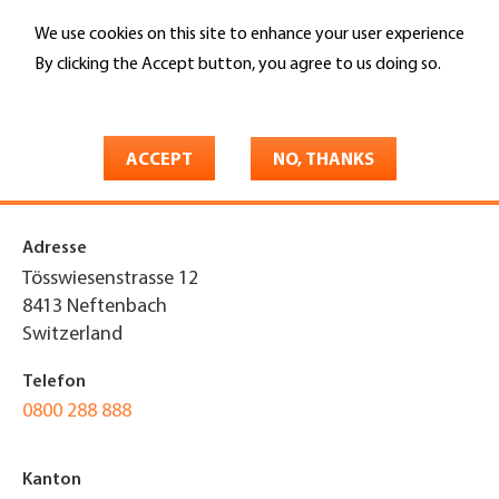
Skip
We use cookies on this site to enhance your user experience
to
Search
main
By clicking the Accept button, you agree to us doing so.
content
More info
You
Home
are
ACCEPT
NO, THANKS
Dachplus AG
here
Adresse
Tösswiesenstrasse 12
8413
Neftenbach
Switzerland
Telefon
0800 288 888
Kanton