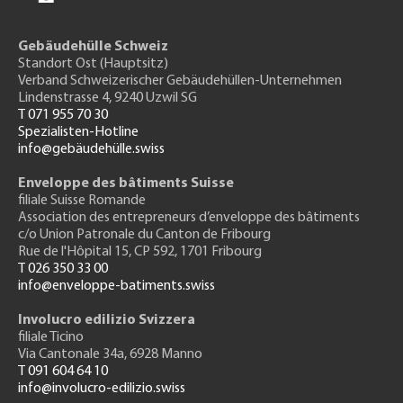
Gebäudehülle Schweiz
Standort Ost (Hauptsitz)
Verband Schweizerischer Gebäudehüllen-Unternehmen
Lindenstrasse 4, 9240 Uzwil SG
T 071 955 70 30
Spezialisten-Hotline
info@gebäudehülle.swiss
Enveloppe des bâtiments Suisse
filiale Suisse Romande
Association des entrepreneurs
d’enveloppe des bâtiments
c/o Union Patronale du Canton de Fribourg
Rue de l'H
ôpital 15
, CP 592, 1701 Fribourg
T 026 350 33 00
info@enveloppe-batiments.swiss
Involucro edilizio Svizzera
filiale Ticino
Via Cantonale 34a, 6928 Manno
T 091 604 64 10
info@involucro-edilizio.swiss