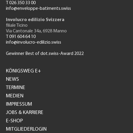
T 026 350 33 00
info@enveloppe-batiments.swiss
Involucro edilizio Svizzera
filiale Ticino
Via Cantonale 34a, 6928 Manno
T 091 604 64 10
info@involucro-edilizio.swiss
Gewinner Best of dot.swiss-Award 2022
Footer
GH
KÖNIGSWEG E+
NEWS
TERMINE
MEDIEN
IMPRESSUM
JOBS & KARRIERE
E-SHOP
MITGLIEDERLOGIN