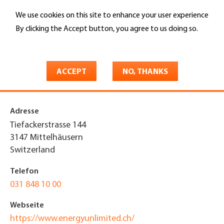
Skip
We use cookies on this site to enhance your user experience
to
Search
main
By clicking the Accept button, you agree to us doing so.
content
More info
You
Home
are
ACCEPT
NO, THANKS
energy unlimited AG
here
Adresse
Tiefackerstrasse 144
3147
Mittelhäusern
Switzerland
Telefon
031 848 10 00
Webseite
https://www.energyunlimited.ch/