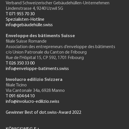
Verband Schweizerischer Gebäudehüllen-Unternehmen
Lindenstrasse 4, 9240 Uzwil SG
T 071 955 70 30
Spezialisten-Hotline
info@gebäudehülle.swiss
Enveloppe des bâtiments Suisse
filiale Suisse Romande
Association des entrepreneurs
d’enveloppe des bâtiments
c/o Union Patronale du Canton de Fribourg
Rue de l'H
ôpital 15
, CP 592, 1701 Fribourg
T 026 350 33 00
info@enveloppe-batiments.swiss
Involucro edilizio Svizzera
filiale Ticino
Via Cantonale 34a, 6928 Manno
T 091 604 64 10
info@involucro-edilizio.swiss
Gewinner Best of dot.swiss-Award 2022
Footer
GH