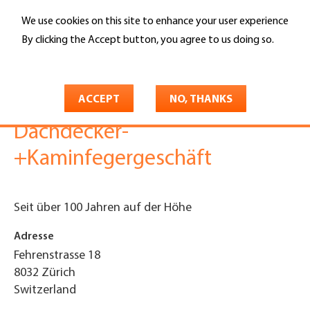
Skip
We use cookies on this site to enhance your user experience
to
Search
main
By clicking the Accept button, you agree to us doing so.
content
More info
You
Home
are
ACCEPT
NO, THANKS
Fritz Looser Söhne
here
Dachdecker-
+Kaminfegergeschäft
Seit über 100 Jahren auf der Höhe
Adresse
Fehrenstrasse 18
8032
Zürich
Switzerland