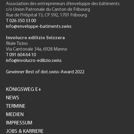
Association des entrepreneurs
d’enveloppe des bâtiments
c/o Union Patronale du Canton de Fribourg
Rue de l'H
ôpital 15
, CP 592, 1701 Fribourg
T 026 350 33 00
info@enveloppe-batiments.swiss
Involucro edilizio Svizzera
filiale Ticino
Via Cantonale 34a, 6928 Manno
T 091 604 64 10
info@involucro-edilizio.swiss
Gewinner Best of dot.swiss-Award 2022
Footer
GH
KÖNIGSWEG E+
NEWS
TERMINE
MEDIEN
IMPRESSUM
JOBS & KARRIERE