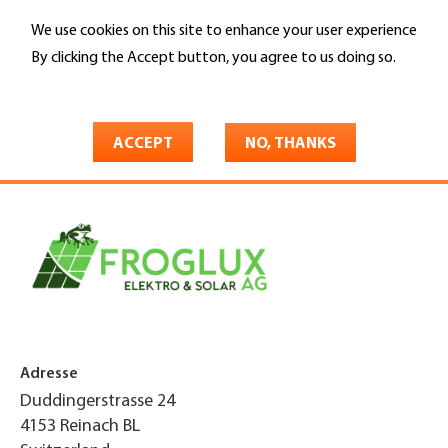
Skip
We use cookies on this site to enhance your user experience
to
Search
main
By clicking the Accept button, you agree to us doing so.
content
More info
You
Home
are
ACCEPT
NO, THANKS
FrogLux AG
here
Adresse
Duddingerstrasse 24
4153
Reinach BL