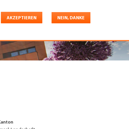
Deutsch
riere
AKZEPTIEREN
Shop
Konto
NEIN, DANKE
Kanton