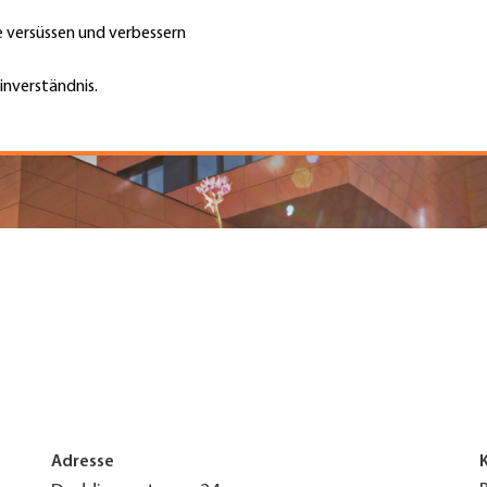
te versüssen und verbessern
Unternehmen finden
Jobs & Kar
Suche
GH
inverständnis.
Top
Menu
Adresse