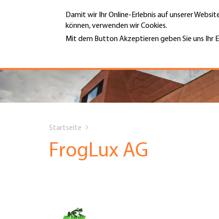
Direkt
Damit wir Ihr Online-Erlebnis auf unserer Websi
zum
können, verwenden wir Cookies.
Inhalt
MENÜ
Mit dem Button Akzeptieren geben Sie uns Ihr E
Weitere Informationen
Hauptnavigation
PORTRÄT
DIENSTLEISTUNGEN
You
INFOTHEK
Startseite
are
FrogLux AG
TERMINE
here
MITGLIEDSCHAFT
JOBS & KARRIERE