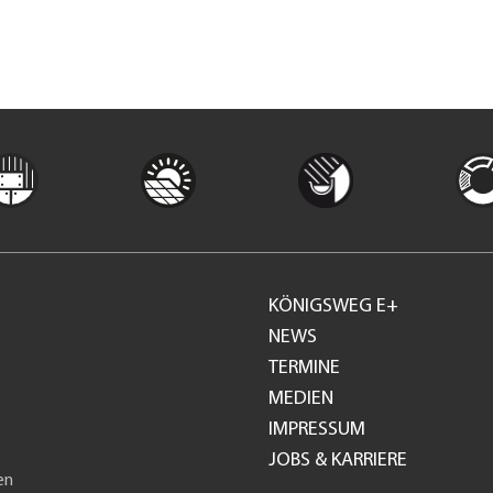
KÖNIGSWEG E+
Footer
NEWS
TERMINE
GH
MEDIEN
IMPRESSUM
JOBS & KARRIERE
en