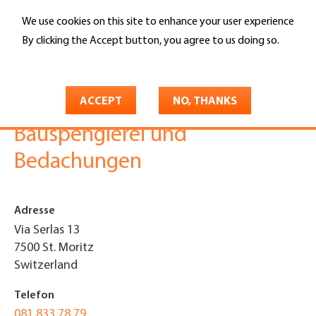
Skip
We use cookies on this site to enhance your user experience
to
Search
main
By clicking the Accept button, you agree to us doing so.
content
More info
You
Home
are
ACCEPT
NO, THANKS
Gregor Nani GmbH
here
Bauspenglerei und
Bedachungen
Adresse
Via Serlas 13
7500
St. Moritz
Switzerland
Telefon
081 833 78 79