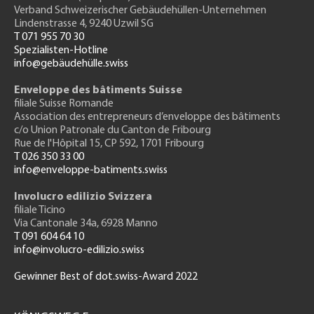
Verband Schweizerischer Gebäudehüllen-Unternehmen
Lindenstrasse 4, 9240 Uzwil SG
T 071 955 70 30
Spezialisten-Hotline
info@gebäudehülle.swiss
Enveloppe des bâtiments Suisse
filiale Suisse Romande
Association des entrepreneurs
d’enveloppe des bâtiments
c/o Union Patronale du Canton de Fribourg
Rue de l'H
ôpital 15
, CP 592, 1701 Fribourg
T 026 350 33 00
info@enveloppe-batiments.swiss
Involucro edilizio Svizzera
filiale Ticino
Via Cantonale 34a, 6928 Manno
T 091 604 64 10
info@involucro-edilizio.swiss
Gewinner Best of dot.swiss-Award 2022
Footer
GH