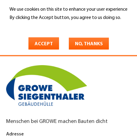
Skip
We use cookies on this site to enhance your user experience
to
Search
main
By clicking the Accept button, you agree to us doing so.
content
More info
You
Home
are
ACCEPT
NO, THANKS
Growe-Siegenthaler AG
here
Menschen bei GROWE machen Bauten dicht
Adresse