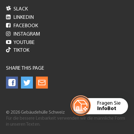

SLACK

LINKEDIN

FACEBOOK

INSTAGRAM

YOUTUBE
TIKTOK
SHARE THIS PAGE
Fragen Sie
InfoBot
© 2026 Gebäudehülle Schweiz
Für die bessere Lesbarkeit verwenden wir die männliche Form
in unseren Texten.