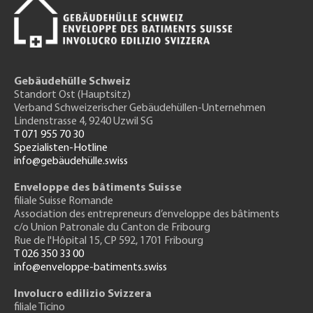
Gebäudehülle Schweiz
Standort Ost (Hauptsitz)
Verband Schweizerischer Gebäudehüllen-Unternehmen
Lindenstrasse 4, 9240 Uzwil SG
T 071 955 70 30
Spezialisten-Hotline
info@gebäudehülle.swiss
Enveloppe des bâtiments Suisse
filiale Suisse Romande
Association des entrepreneurs
d’enveloppe des bâtiments
c/o Union Patronale du Canton de Fribourg
Rue de l'H
ôpital 15
, CP 592, 1701 Fribourg
T 026 350 33 00
info@enveloppe-batiments.swiss
Involucro edilizio Svizzera
filiale Ticino