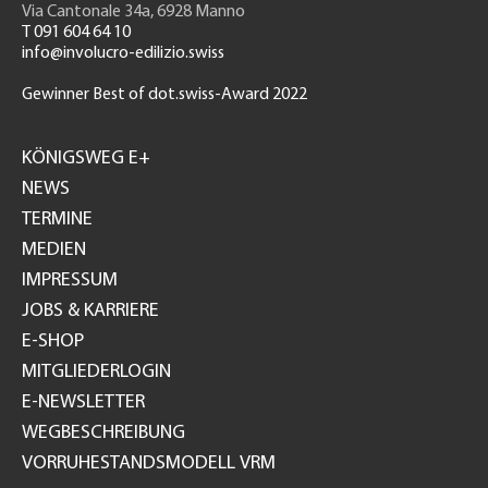
Via Cantonale 34a, 6928 Manno
T 091 604 64 10
info@involucro-edilizio.swiss
Gewinner Best of dot.swiss-Award 2022
Footer
GH
KÖNIGSWEG E+
NEWS
TERMINE
MEDIEN
IMPRESSUM
JOBS & KARRIERE
E-SHOP
MITGLIEDERLOGIN
E-NEWSLETTER
WEGBESCHREIBUNG
VORRUHESTANDSMODELL VRM