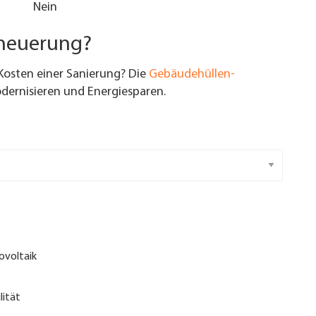
Nein
rneuerung?
Kosten einer Sanierung? Die
Gebäudehüllen-
ernisieren und Energiesparen.
ovoltaik
lität