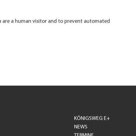
ou are a human visitor and to prevent automated
KÖNIGSWEG E+
Footer
NEWS
TERMINE