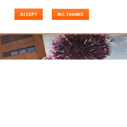
ACCEPT
NO, THANKS
riere
Shop
Konto