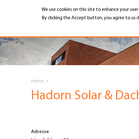
Skip
We use cookies on this site to enhance your use
to
main
By clicking the Accept button, you agree to us d
MENU
content
More info
Hauptnavigation
PORTRAIT
DIENSTLEISTUNGEN
You
INFOTHEK
Home
are
Hadorn Solar & Dac
TERMINE
here
MITGLIEDSCHAFT
Adresse
JOBS & KARRIERE