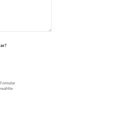
lar?
 Formular
gewählte