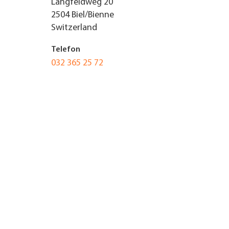
Längfeldweg 20
2504
Biel/Bienne
UNTERNEHMEN FINDEN
Switzerland
FACHZEITSCHRIFT
Telefon
032 365 25 72