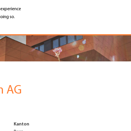
r experience
oing so.
Unternehmen finden
Jobs & Kar
Search
GH
Top
Menu
h AG
Kanton