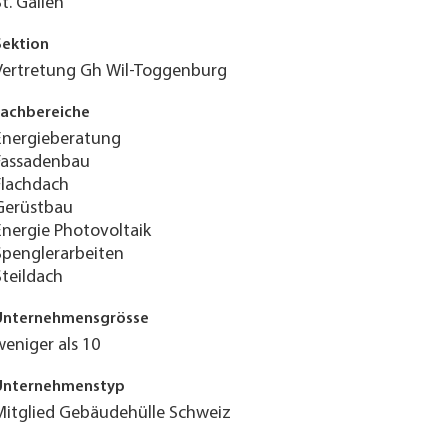
St. Gallen
Sektion
Vertretung Gh Wil-Toggenburg
Fachbereiche
Energieberatung
Fassadenbau
Flachdach
Gerüstbau
Energie Photovoltaik
Spenglerarbeiten
Steildach
Unternehmensgrösse
weniger als 10
Unternehmenstyp
Mitglied Gebäudehülle Schweiz