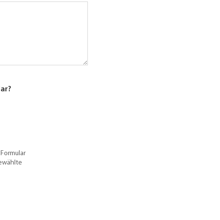
lar?
 Formular
gewählte