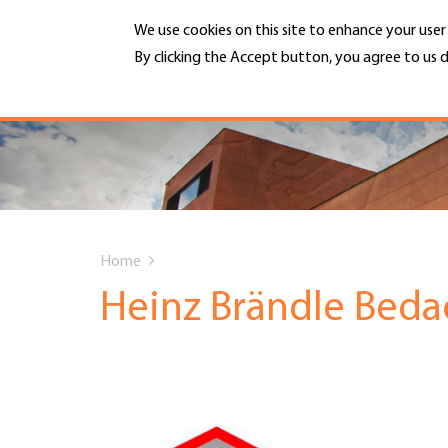
Skip
We use cookies on this site to enhance your use
to
main
By clicking the Accept button, you agree to us d
MENU
content
More info
Hauptnavigation
PORTRAIT
DIENSTLEISTUNGEN
You
INFOTHEK
Home
are
Heinz Brändle Bed
TERMINE
here
MITGLIEDSCHAFT
JOBS & KARRIERE