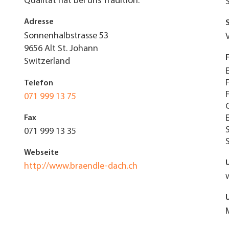
Qualität hat bei uns Tradition.
Adresse
Sonnenhalbstrasse 53
9656
Alt St. Johann
Switzerland
Telefon
071 999 13 75
Fax
071 999 13 35
Webseite
http://www.braendle-dach.ch