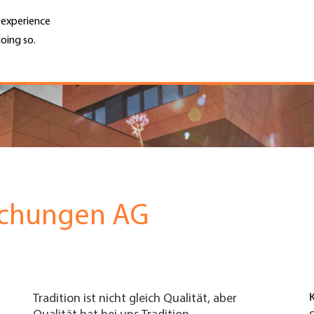
r experience
oing so.
Unternehmen finden
Jobs & Kar
Search
GH
Top
Menu
achungen AG
Tradition ist nicht gleich Qualität, aber