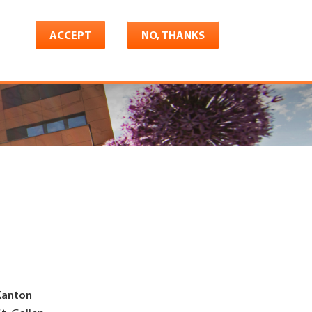
ACCEPT
NO, THANKS
riere
Shop
Konto
Kanton