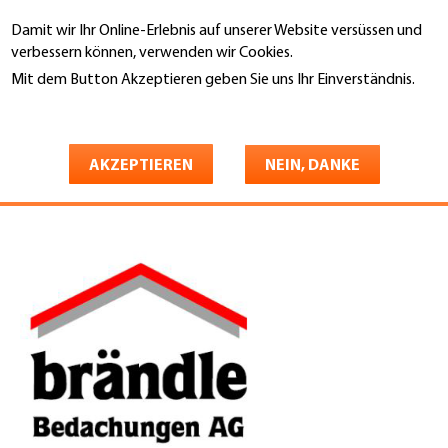
Direkt
Damit wir Ihr Online-Erlebnis auf unserer Website versüssen und
zum
Suche
verbessern können, verwenden wir Cookies.
Inhalt
Mit dem Button Akzeptieren geben Sie uns Ihr Einverständnis.
You
Weitere Informationen
Startseite
are
Heinz Brändle Bedachungen
here
AKZEPTIEREN
NEIN, DANKE
AG