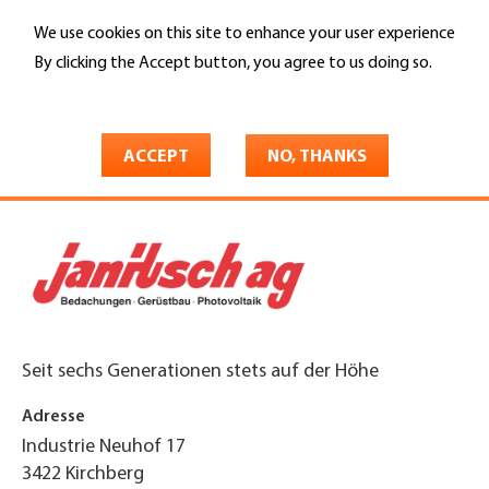
Skip
We use cookies on this site to enhance your user experience
to
Search
main
By clicking the Accept button, you agree to us doing so.
content
More info
You
Home
are
ACCEPT
NO, THANKS
Janitsch AG
here
Seit sechs Generationen stets auf der Höhe
Adresse
Industrie Neuhof 17
3422
Kirchberg