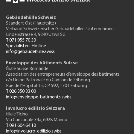
Gebäudehülle Schweiz
Standort Ost (Hauptsitz)
Verband Schweizerischer Gebäudehüllen-Unternehmen
Lindenstrasse 4, 9240 Uzwil SG
T 071 955 70 30
Spezialisten-Hotline
info@gebäudehülle.swiss
Enveloppe des bâtiments Suisse
filiale Suisse Romande
Association des entrepreneurs
d’enveloppe des bâtiments
c/o Union Patronale du Canton de Fribourg
Rue de l'H
ôpital 15
, CP 592, 1701 Fribourg
T 026 350 33 00
info@enveloppe-batiments.swiss
Involucro edilizio Svizzera
filiale Ticino
Via Cantonale 34a, 6928 Manno
T 091 604 64 10
info@involucro-edilizio.swiss