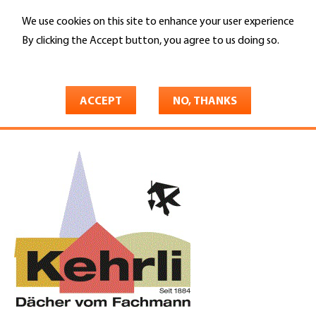
Skip
We use cookies on this site to enhance your user experience
to
Search
main
By clicking the Accept button, you agree to us doing so.
content
More info
You
Home
are
ACCEPT
NO, THANKS
Kehrli Bedachungen AG
here