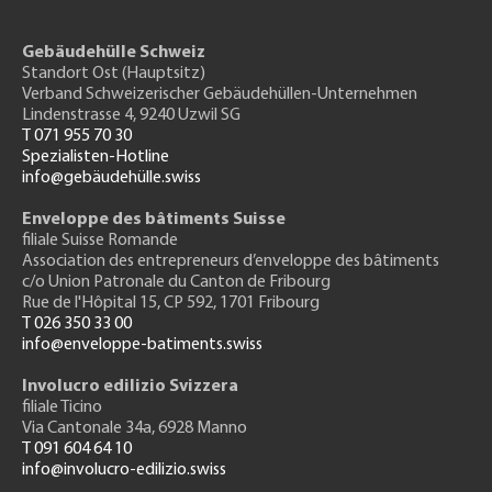
Gebäudehülle Schweiz
Standort Ost (Hauptsitz)
Verband Schweizerischer Gebäudehüllen-Unternehmen
Lindenstrasse 4, 9240 Uzwil SG
T 071 955 70 30
Spezialisten-Hotline
info@gebäudehülle.swiss
Enveloppe des bâtiments Suisse
filiale Suisse Romande
Association des entrepreneurs
d’enveloppe des bâtiments
c/o Union Patronale du Canton de Fribourg
Rue de l'H
ôpital 15
, CP 592, 1701 Fribourg
T 026 350 33 00
info@enveloppe-batiments.swiss
Involucro edilizio Svizzera
filiale Ticino
Via Cantonale 34a, 6928 Manno
T 091 604 64 10
info@involucro-edilizio.swiss