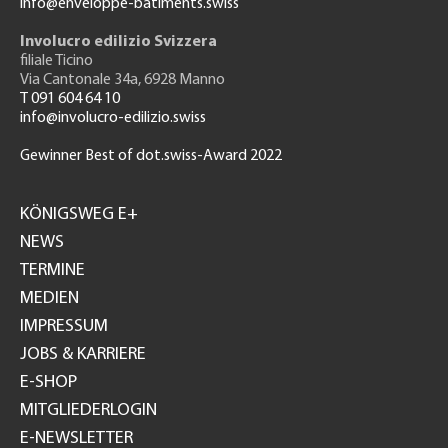
info@enveloppe-batiments.swiss
Involucro edilizio Svizzera
filiale Ticino
Via Cantonale 34a, 6928 Manno
T 091 604 64 10
info@involucro-edilizio.swiss
Gewinner Best of dot.swiss-Award 2022
Footer
GH
KÖNIGSWEG E+
NEWS
TERMINE
MEDIEN
IMPRESSUM
JOBS & KARRIERE
E-SHOP
MITGLIEDERLOGIN
E-NEWSLETTER