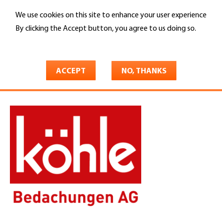
Skip
We use cookies on this site to enhance your user experience
to
Search
main
By clicking the Accept button, you agree to us doing so.
content
More info
You
Home
are
ACCEPT
NO, THANKS
Köhle Bedachungen AG
here