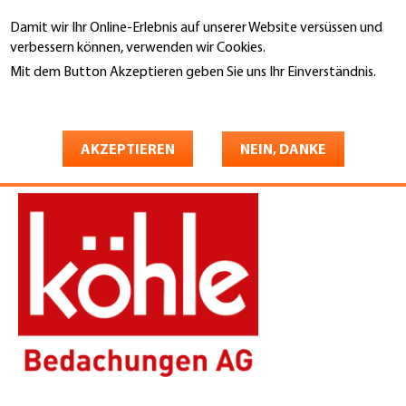
Direkt
Damit wir Ihr Online-Erlebnis auf unserer Website versüssen und
zum
Suche
verbessern können, verwenden wir Cookies.
Inhalt
Mit dem Button Akzeptieren geben Sie uns Ihr Einverständnis.
You
Weitere Informationen
Startseite
are
Köhle Bedachungen AG
here
AKZEPTIEREN
NEIN, DANKE