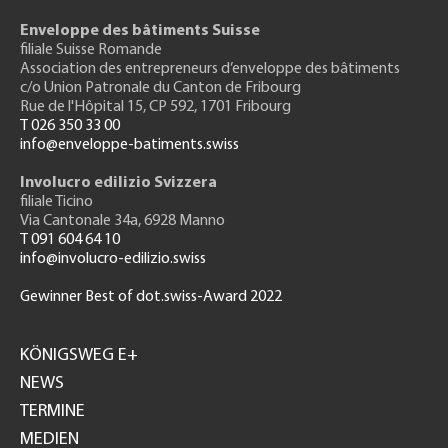
Enveloppe des bâtiments Suisse
filiale Suisse Romande
Association des entrepreneurs
d’enveloppe des bâtiments
c/o Union Patronale du Canton de Fribourg
Rue de l'H
ôpital 15
, CP 592, 1701 Fribourg
T 026 350 33 00
info@enveloppe-batiments.swiss
Involucro edilizio Svizzera
filiale Ticino
Via Cantonale 34a, 6928 Manno
T 091 604 64 10
info@involucro-edilizio.swiss
Gewinner Best of dot.swiss-Award 2022
Footer
GH
KÖNIGSWEG E+
NEWS
TERMINE
MEDIEN