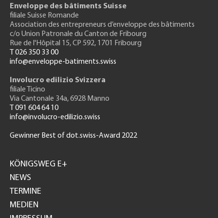
Enveloppe des bâtiments Suisse
filiale Suisse Romande
Association des entrepreneurs
d’enveloppe des bâtiments
c/o Union Patronale du Canton de Fribourg
Rue de l'H
ôpital 15
, CP 592, 1701 Fribourg
T 026 350 33 00
info@enveloppe-batiments.swiss
Involucro edilizio Svizzera
filiale Ticino
Via Cantonale 34a, 6928 Manno
T 091 604 64 10
info@involucro-edilizio.swiss
Gewinner Best of dot.swiss-Award 2022
Footer
GH
KÖNIGSWEG E+
NEWS
TERMINE
MEDIEN