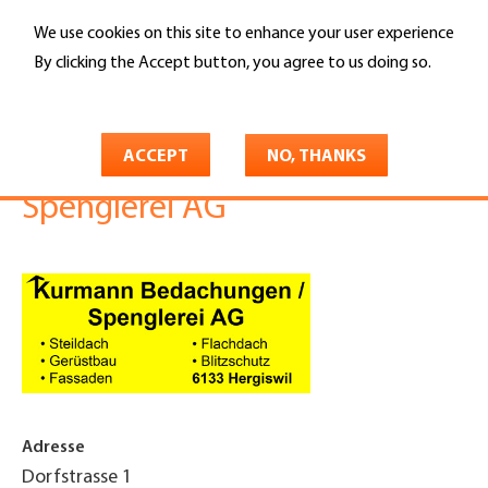
Skip
We use cookies on this site to enhance your user experience
to
Search
main
By clicking the Accept button, you agree to us doing so.
content
More info
You
Home
are
ACCEPT
NO, THANKS
Kurmann Bedachungen /
here
Spenglerei AG
Adresse
Dorfstrasse 1