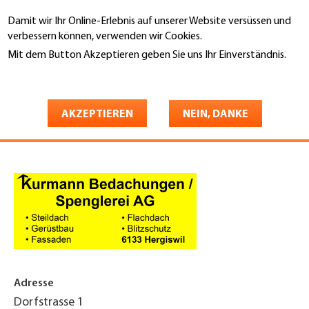
Direkt
Damit wir Ihr Online-Erlebnis auf unserer Website versüssen und
zum
Suche
verbessern können, verwenden wir Cookies.
Inhalt
Mit dem Button Akzeptieren geben Sie uns Ihr Einverständnis.
You
Weitere Informationen
Startseite
are
Kurmann Bedachungen /
here
AKZEPTIEREN
NEIN, DANKE
Spenglerei AG
Adresse
Dorfstrasse 1