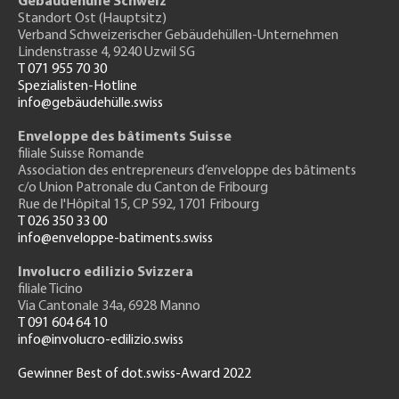
Gebäudehülle Schweiz
Standort Ost (Hauptsitz)
Verband Schweizerischer Gebäudehüllen-Unternehmen
Lindenstrasse 4, 9240 Uzwil SG
T 071 955 70 30
Spezialisten-Hotline
info@gebäudehülle.swiss
Enveloppe des bâtiments Suisse
filiale Suisse Romande
Association des entrepreneurs
d’enveloppe des bâtiments
c/o Union Patronale du Canton de Fribourg
Rue de l'H
ôpital 15
, CP 592, 1701 Fribourg
T 026 350 33 00
info@enveloppe-batiments.swiss
Involucro edilizio Svizzera
filiale Ticino
Via Cantonale 34a, 6928 Manno
T 091 604 64 10
info@involucro-edilizio.swiss
Gewinner Best of dot.swiss-Award 2022
Footer