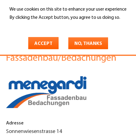
Skip
We use cookies on this site to enhance your user experience
to
Search
main
By clicking the Accept button, you agree to us doing so.
content
More info
You
Home
are
ACCEPT
NO, THANKS
Menegardi AG
here
Fassadenbau/Bedachungen
Adresse
Sonnenwiesenstrasse 14