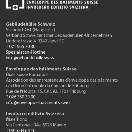
Gebäudehülle Schweiz
Standort Ost (Hauptsitz)
Verband Schweizerischer Gebäudehüllen-Unternehmen
Lindenstrasse 4, 9240 Uzwil SG
T 071 955 70 30
Spezialisten-Hotline
info@gebäudehülle.swiss
Enveloppe des bâtiments Suisse
filiale Suisse Romande
Association des entrepreneurs
d’enveloppe des bâtiments
c/o Union Patronale du Canton de Fribourg
Rue de l'H
ôpital 15
, CP 592, 1701 Fribourg
T 026 350 33 00
info@enveloppe-batiments.swiss
Involucro edilizio Svizzera
filiale Ticino
Via Cantonale 34a, 6928 Manno
T 091 604 64 10