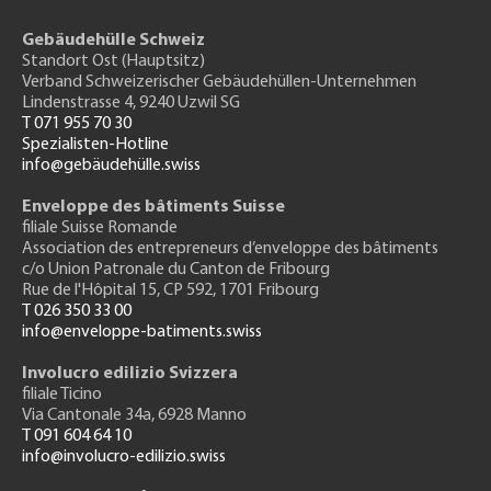
Gebäudehülle Schweiz
Standort Ost (Hauptsitz)
Verband Schweizerischer Gebäudehüllen-Unternehmen
Lindenstrasse 4, 9240 Uzwil SG
T 071 955 70 30
Spezialisten-Hotline
info@gebäudehülle.swiss
Enveloppe des bâtiments Suisse
filiale Suisse Romande
Association des entrepreneurs
d’enveloppe des bâtiments
c/o Union Patronale du Canton de Fribourg
Rue de l'H
ôpital 15
, CP 592, 1701 Fribourg
T 026 350 33 00
info@enveloppe-batiments.swiss
Involucro edilizio Svizzera
filiale Ticino
Via Cantonale 34a, 6928 Manno
T 091 604 64 10
info@involucro-edilizio.swiss