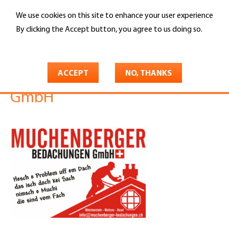
Skip
We use cookies on this site to enhance your user experience
to
Search
main
By clicking the Accept button, you agree to us doing so.
content
More info
You
Home
are
ACCEPT
NO, THANKS
Muchenberger Bedachungen
here
GmbH