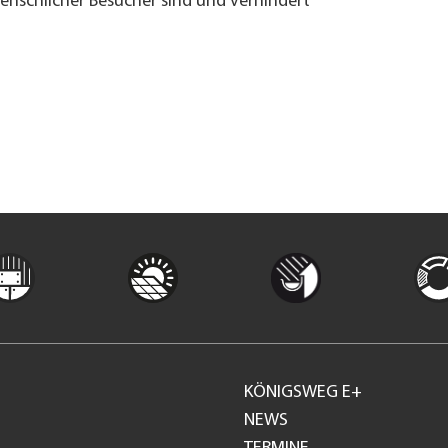
menschlicher Besucher sind und verhindert
KÖNIGSWEG E+
Footer
NEWS