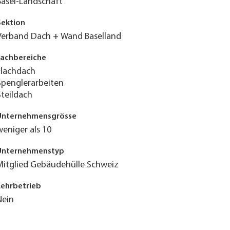
Basel-Landschaft
Sektion
Verband Dach + Wand Baselland
Fachbereiche
Flachdach
Spenglerarbeiten
Steildach
Unternehmensgrösse
weniger als 10
Unternehmenstyp
Mitglied Gebäudehülle Schweiz
Lehrbetrieb
Nein