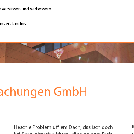
te versüssen und verbessern
Unternehmen finden
Jobs & Kar
Suche
GH
inverständnis.
Top
Menu
dachungen GmbH
Hesch e Problem uff em Dach, das isch doch