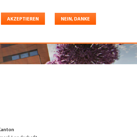
Deutsch
riere
AKZEPTIEREN
Shop
Konto
NEIN, DANKE
Kanton