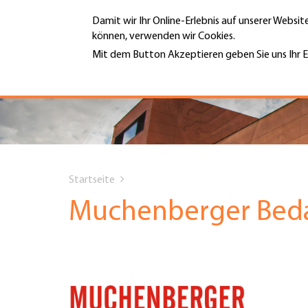
Direkt
Damit wir Ihr Online-Erlebnis auf unserer Websi
zum
können, verwenden wir Cookies.
Inhalt
MENÜ
Mit dem Button Akzeptieren geben Sie uns Ihr E
Weitere Informationen
Hauptnavigation
PORTRÄT
DIENSTLEISTUNGEN
You
INFOTHEK
Startseite
are
Muchenberger Be
TERMINE
here
MITGLIEDSCHAFT
JOBS & KARRIERE