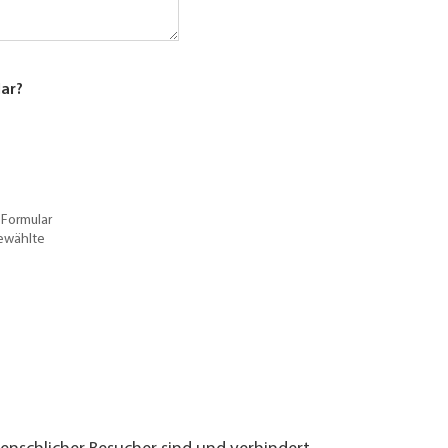
lar?
 Formular
gewählte