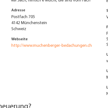
kei Sach, nimsch e Muchi, die sind vom Fach
Adresse
Postfach 705
4142
Münchenstein
Schweiz
Webseite
http://www.muchenberger-bedachungen.ch
rneuerung?