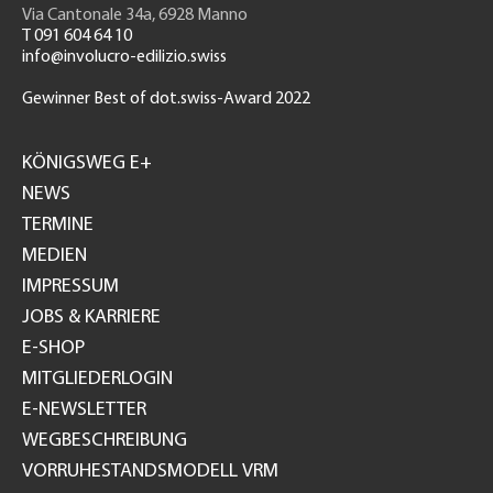
Via Cantonale 34a, 6928 Manno
T 091 604 64 10
info@involucro-edilizio.swiss
Gewinner Best of dot.swiss-Award 2022
Footer
GH
KÖNIGSWEG E+
NEWS
TERMINE
MEDIEN
IMPRESSUM
JOBS & KARRIERE
E-SHOP
MITGLIEDERLOGIN
E-NEWSLETTER
WEGBESCHREIBUNG
VORRUHESTANDSMODELL VRM