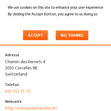
Skip
We use cookies on this site to enhance your user experience
to
Search
main
By clicking the Accept button, you agree to us doing so.
content
More info
You
Home
are
ACCEPT
NO, THANKS
Polyétanche SA
here
Adresse
Chemin des Vernets 4
2035
Corcelles NE
Switzerland
Telefon
032 552 21 70
Webseite
http://www.polyetanche.ch/