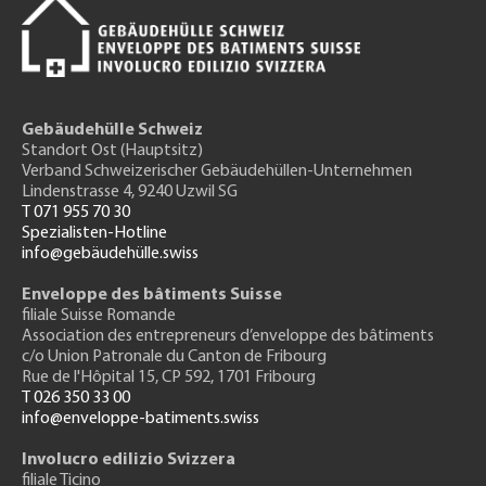
Gebäudehülle Schweiz
Standort Ost (Hauptsitz)
Verband Schweizerischer Gebäudehüllen-Unternehmen
Lindenstrasse 4, 9240 Uzwil SG
T 071 955 70 30
Spezialisten-Hotline
info@gebäudehülle.swiss
Enveloppe des bâtiments Suisse
filiale Suisse Romande
Association des entrepreneurs
d’enveloppe des bâtiments
c/o Union Patronale du Canton de Fribourg
Rue de l'H
ôpital 15
, CP 592, 1701 Fribourg
T 026 350 33 00
info@enveloppe-batiments.swiss
Involucro edilizio Svizzera
filiale Ticino