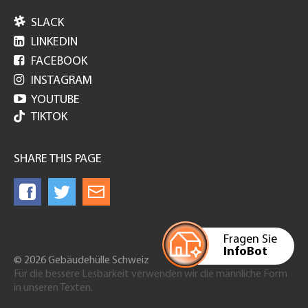

SLACK

LINKEDIN

FACEBOOK

INSTAGRAM

YOUTUBE
TIKTOK
SHARE THIS PAGE
Fragen Sie
InfoBot
© 2026 Gebäudehülle Schweiz
Für die bessere Lesbarkeit verwenden wir die männliche Form
in unseren Texten.