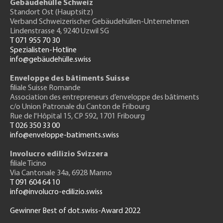
Gebäudehülle Schweiz
Standort Ost (Hauptsitz)
Verband Schweizerischer Gebäudehüllen-Unternehmen
Lindenstrasse 4, 9240 Uzwil SG
T 071 955 70 30
Spezialisten-Hotline
info@gebäudehülle.swiss
Enveloppe des bâtiments Suisse
filiale Suisse Romande
Association des entrepreneurs
d’enveloppe des bâtiments
c/o Union Patronale du Canton de Fribourg
Rue de l'H
ôpital 15
, CP 592, 1701 Fribourg
T 026 350 33 00
info@enveloppe-batiments.swiss
Involucro edilizio Svizzera
filiale Ticino
Via Cantonale 34a, 6928 Manno
T 091 604 64 10
info@involucro-edilizio.swiss
Gewinner Best of dot.swiss-Award 2022