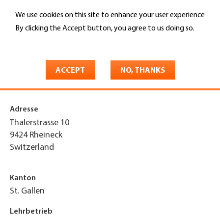
Skip
We use cookies on this site to enhance your user experience
to
Search
main
By clicking the Accept button, you agree to us doing so.
content
More info
You
Home
are
ACCEPT
NO, THANKS
RLC Architekten AG
here
Adresse
Thalerstrasse 10
9424
Rheineck
Switzerland
Kanton
St. Gallen
Lehrbetrieb