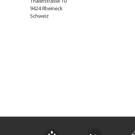
Thalerstrasse 10
9424
Rheineck
UNTERNEHMEN FINDEN
Schweiz
FACHZEITSCHRIFT