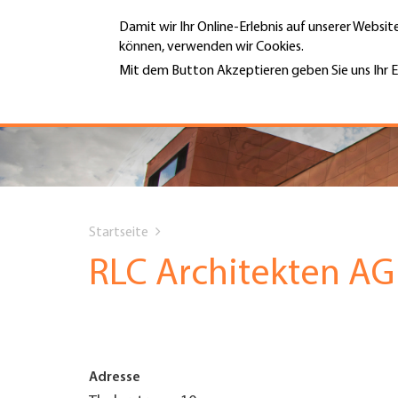
Direkt
Damit wir Ihr Online-Erlebnis auf unserer Websi
zum
können, verwenden wir Cookies.
Inhalt
MENÜ
Mit dem Button Akzeptieren geben Sie uns Ihr E
Weitere Informationen
Hauptnavigation
PORTRÄT
DIENSTLEISTUNGEN
You
INFOTHEK
Startseite
are
RLC Architekten AG
TERMINE
here
MITGLIEDSCHAFT
Adresse
JOBS & KARRIERE