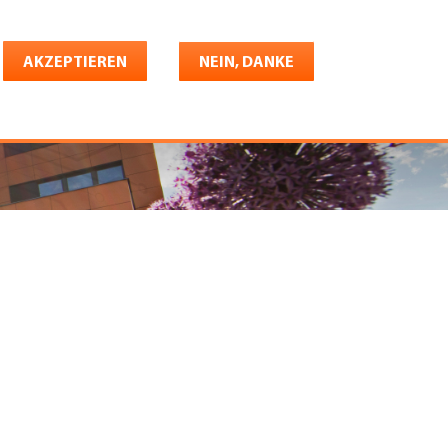
Deutsch
riere
AKZEPTIEREN
Shop
Konto
NEIN, DANKE