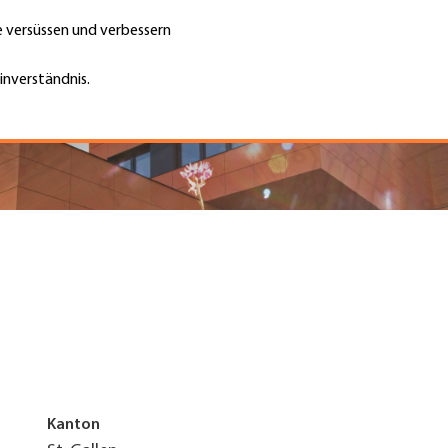
te versüssen und verbessern
Unternehmen finden
Jobs & Kar
Suche
GH
inverständnis.
Top
Menu
Kanton