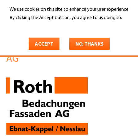
Skip
We use cookies on this site to enhance your user experience
to
Search
main
By clicking the Accept button, you agree to us doing so.
content
More info
You
Home
are
ACCEPT
NO, THANKS
Roth Bedachungen Fassaden
here
AG