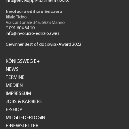
info@enveloppe-batiments.swiss
Involucro edilizio Svizzera
filiale Ticino
Via Cantonale 34a, 6928 Manno
T 091 604 64 10
info@involucro-edilizio.swiss
Gewinner Best of dot.swiss-Award 2022
Footer
GH
KÖNIGSWEG E+
NEWS
TERMINE
MEDIEN
IMPRESSUM
JOBS & KARRIERE
E-SHOP
MITGLIEDERLOGIN
E-NEWSLETTER