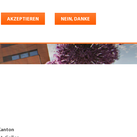
Deutsch
riere
AKZEPTIEREN
Shop
Konto
NEIN, DANKE
Kanton