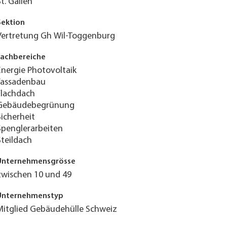
St. Gallen
Sektion
Vertretung Gh Wil-Toggenburg
Fachbereiche
Energie Photovoltaik
Fassadenbau
Flachdach
Gebäudebegrünung
Sicherheit
Spenglerarbeiten
Steildach
Unternehmensgrösse
zwischen 10 und 49
Unternehmenstyp
Mitglied Gebäudehülle Schweiz