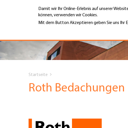
Direkt
Damit wir Ihr Online-Erlebnis auf unserer Websi
zum
können, verwenden wir Cookies.
Inhalt
MENÜ
Mit dem Button Akzeptieren geben Sie uns Ihr E
Weitere Informationen
Hauptnavigation
PORTRÄT
DIENSTLEISTUNGEN
You
INFOTHEK
Startseite
are
Roth Bedachungen 
TERMINE
here
MITGLIEDSCHAFT
JOBS & KARRIERE