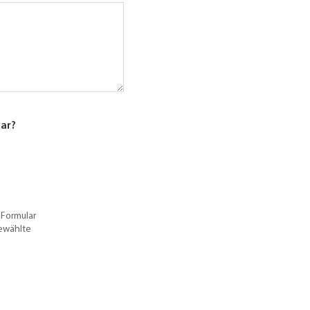
lar?
 Formular
gewählte